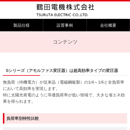
製品仕様
設置事例
会社概要
コンテンツ
Sシリーズ（アモルファス変圧器）は超高効率タイプの変圧器
無負荷（待機電力）が従来品（電磁鋼板製）の1/4～1/6と全負荷率
において高効率を実現します。
特に太陽光発電のように等価負荷率が低い領域で、大きな省エネ効
果を得られます。
負荷率別特性比較