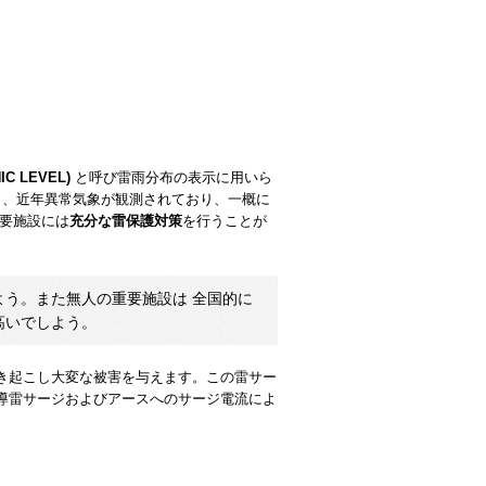
NIC LEVEL)
と呼び雷雨分布の表示に用いら
あり、近年異常気象が観測されており、一概に
重要施設には
充分な雷保護対策
を行うことが
よう。また無人の重要施設は 全国的に
高いでしよう。
き起こし大変な被害を与えます。この雷サー
導雷サージおよびアースへのサージ電流によ