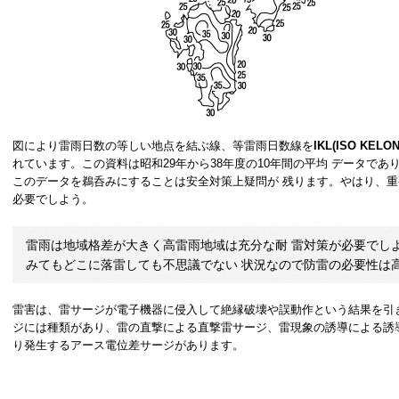
図により雷雨日数の等しい地点を結ぶ線、等雷雨日数線を
IKL(ISO KELO
れています。この資料は昭和29年から38年度の10年間の平均 データで
このデータを鵜呑みにすることは安全対策上疑問が 残ります。やはり、
必要でしよう。
雷雨は地域格差が大きく高雷雨地域は充分な耐 雷対策が必要でし
みてもどこに落雷しても不思議でない 状況なので防雷の必要性は
雷害は、雷サージが電子機器に侵入して絶縁破壊や誤動作という結果を引
ジには種類があり、雷の直撃による直撃雷サージ、雷現象の誘導による誘
り発生するアース電位差サージがあります。